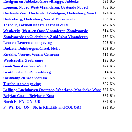
Ettelgem en Jabbeke, Groot-Brugge, Jabbeke
390 Kb
Loppem, Noord West-Vlaanderen, Oostende Noord
482 Kb
Oostende Zuid, Oostende=>Zedelgem, Oudenburg Vaart
476 Kb
Oudenburg, Oudenburg Noord, Plassendale
269 Kb
Torhout, Torhout Noord, Torhout Zuid
432 Kb
Westkerke, West- en Oost-Vlaanderen, Zandvoorde
314 Kb
Zandvoorde en Oudenburg, Zuid West-Vlaanderen
259 Kb
Leuven, Leuven en omgeving
508 Kb
Dudzele, Duinbergen, Gistel, Heist
398 Kb
Knokke, Veurne, Veurne Centrum
416 Kb
Westkapelle, Zeebrugge
192 Kb
Gent-Noord en Gent-Zuid
499 Kb
Gent-Stad en St-Amandsberg
514 Kb
Oostkamp en Waardamme
273 Kb
Turnhout en omgeving
602 Kb
Leffinge-Luchthaven Oostende, Waasland, Moerbeke-Waas
380 Kb
Belgian Coast - Belgische Kust
380 Kb
North F - PA - ON - UK
380 Kb
F - PA - DL - ON - UK in RELIEF and COLOR !
380 Kb