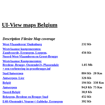
UI-View maps Belgium
Description
Filesize
Map coverage
West-Vlaanderen/ Oudenburg
232 Kb
Westvlaamse kustgemeenten:
Zandvoorde, Eernegem, Loppem,
456 Kb
Noord-West-Vlaanderen en Groot-Brugge
Westvlaamse Kustgemeenten:
Bredene, Brugge, Oostende(2), Plassendale
1.05 Mb
+ een verbetering in grootbrugge.inf
Stad Antwerpen
884 Kb
20 Km
Antwerpen- Lier
326 Kb
België
194 Kb
330 Km
Antwerpen
94,9 Kb
75 Km
Noord-België
38,9 Kb
Bekegem, Bredene en Brugge Stad
452 Kb
E40 (Oostende), Veurne=>Jabbeke, Eernegem
392 Kb