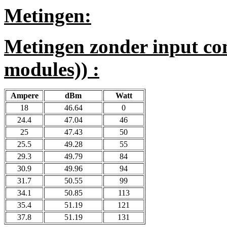
Metingen:
Metingen zonder input co
modules)) :
Ampere
dBm
Watt
18
46.64
0
24.4
47.04
46
25
47.43
50
25.5
49.28
55
29.3
49.79
84
30.9
49.96
94
31.7
50.55
99
34.1
50.85
113
35.4
51.19
121
37.8
51.19
131