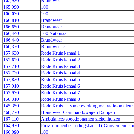
165,930
Brandweer
165,990
100
166,630
100
166,810
Brandweer
166,650
Brandweer
166,440
100 Nationaal
166,440
Brandweer
166,370
Brandweer 2
157,630
Rode Kruis kanaal 1
157,670
Rode Kruis kanaal 2
157.710
Rode Kruis kanaal 3
157.730
Rode Kruis kanaal 4
157,830
Rode Kruis kanaal 5
157,910
Rode Kruis kanaal 6
157.930
Rode Kruis kanaal 7
158,310
Rode Kruis kanaal 8
145,350
Rode Kruis in samenwerking met radio-amateur
468,770
Brandweer Commandowagen Rampen
167,110
Ambulances spoedopnamen ziekenhuizen
164,930
Prov. rampenbestrijdingskanaal ( Gouverneurskan
166,090
100