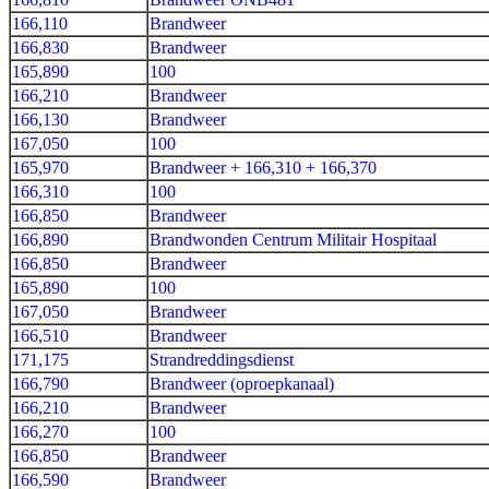
166,110
Brandweer
166,830
Brandweer
165,890
100
166,210
Brandweer
166,130
Brandweer
167,050
100
165,970
Brandweer + 166,310 + 166,370
166,310
100
166,850
Brandweer
166,890
Brandwonden Centrum Militair Hospitaal
166,850
Brandweer
165,890
100
167,050
Brandweer
166,510
Brandweer
171,175
Strandreddingsdienst
166,790
Brandweer (oproepkanaal)
166,210
Brandweer
166,270
100
166,850
Brandweer
166,590
Brandweer