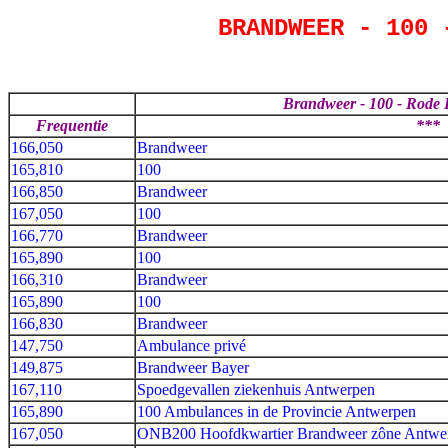
BRANDWEER - 100 
Brandweer - 100 - Rode 
Frequentie
***
166,050
Brandweer
165,810
100
166,850
Brandweer
167,050
100
166,770
Brandweer
165,890
100
166,310
Brandweer
165,890
100
166,830
Brandweer
147,750
Ambulance privé
149,875
Brandweer Bayer
167,110
Spoedgevallen ziekenhuis Antwerpen
165,890
100 Ambulances in de Provincie Antwerpen
167,050
ONB200 Hoofdkwartier Brandweer zône Antwe